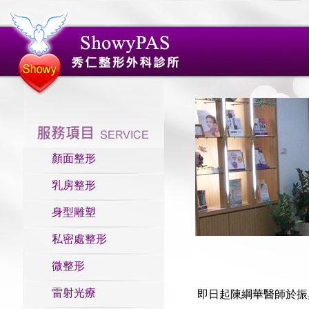
顏面整形
乳房整形
身型雕塑
私密處整形
微整形
雷射光療
即日起陳綱華醫師於振